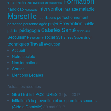
Formation
enfant
entretien
Evolution professionnelle
intervention
maladie
handicap
malade
Handicapé
Marseille
perfectionnement
nourrissons
Prévention
projet
public
personne
personne âgée
Salariés
Santé
pédagogie
publics
savoir-faire
Secourisme
social
SST
stress
Supervision
Secoursime
techniques
Travail
évolution
Accueil
Notre société
Nos formations
Contact
Mentions Légales
Actualités récentes
GESTES ET POSTURES
21 juin 2017
Initiation à la prévention et aux premiers secours
(Aide à Domicile)
30 mai 2017