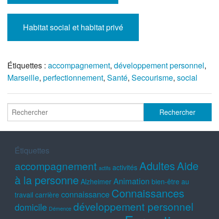
Habitat social et habitat privé
Étiquettes :
accompagnement
,
développement personnel
,
Marseille
,
perfectionnement
,
Santé
,
Secourisme
,
social
Étiquettes
Adultes
Aide
accompagnement
activités
actifs
à la personne
Animation
Alzheimer
bien-être au
Connaissances
connaissance
travail
carrière
développement personnel
domicile
Démence