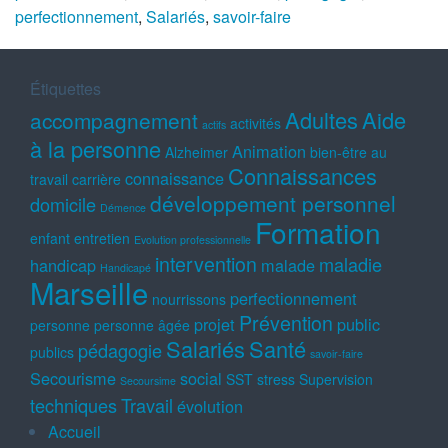
perfectionnement
,
Salariés
,
savoir-faire
Étiquettes
Adultes
Aide
accompagnement
activités
actifs
à la personne
Animation
Alzheimer
bien-être au
Connaissances
connaissance
travail
carrière
développement personnel
domicile
Démence
Formation
enfant
entretien
Evolution professionnelle
intervention
maladie
handicap
malade
Handicapé
Marseille
perfectionnement
nourrissons
Prévention
projet
public
personne
personne âgée
Salariés
Santé
pédagogie
publics
savoir-faire
Secourisme
social
SST
stress
Supervision
Secoursime
techniques
Travail
évolution
Accueil