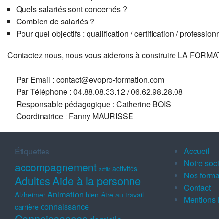
Quels salariés sont concernés ?
Combien de salariés ?
Pour quel objectifs : qualification / certification / profession
Contactez nous, nous vous aiderons à construire LA F
Par Email : contact@evopro-formation.com
Par Téléphone : 04.88.08.33.12 / 06.62.98.28.08
Responsable pédagogique : Catherine BOIS
Coordinatrice : Fanny MAURISSE
Accueil
Étiquettes
Notre soc
accompagnement
activités
actifs
Nos forma
Adultes
Aide à la personne
Contact
Animation
Alzheimer
bien-être au travail
Mentions 
connaissance
carrière
Connaissances