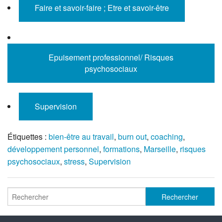
Faire et savoir-faire ; Etre et savoir-être
Epuisement professionnel/ Risques
psychosociaux
Supervision
Étiquettes :
bien-être au travail
,
burn out
,
coaching
,
développement personnel
,
formations
,
Marseille
,
risques
psychosociaux
,
stress
,
Supervision