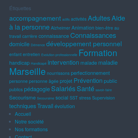
Étiquettes
Adultes
Aide
accompagnement
activités
actifs
à la personne
Animation
Alzheimer
bien-être au
Connaissances
connaissance
travail
carrière
développement personnel
domicile
Démence
Formation
enfant
entretien
Evolution professionnelle
intervention
maladie
handicap
malade
Handicapé
Marseille
perfectionnement
nourrissons
Prévention
projet
public
personne
personne âgée
Salariés
Santé
pédagogie
publics
savoir-faire
Secourisme
social
SST
stress
Supervision
Secoursime
techniques
Travail
évolution
Accueil
Notre société
Nos formations
Contact