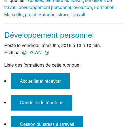
Étiquettes :
Adultes
,
bien-être au travail
,
conditions de
travail
,
développement personnel
,
évolution
,
Formation
,
Marseille
,
projet
,
Salariés
,
stress
,
Travail
Développement personnel
Posté le vendredi, mars 6th, 2015 à 13 h 10 min.
Écrit par
@--YOAN--@
Liste des formations de cette rubrique :
Accueillir et recevoir
Conduite de réunions
Gestion du stress au travail