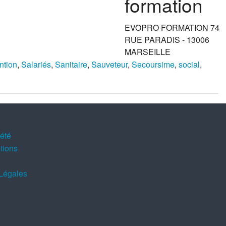
formation
EVOPRO FORMATION 74
RUE PARADIS - 13006
MARSEILLE
ntion
,
Salariés
,
Sanitaire
,
Sauveteur
,
Secoursime
,
social
,
iété
tions
Légales