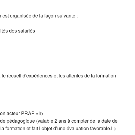
Coaching ind
Le projet 
Accompagne
est organisée de la façon suivante :
ités des salariés
Faire et sav
Techniques 
Occuper et 
Epuisement
Techniques 
Supervisio
 le recueil d'expériences et les attentes de la formation
tion acteur PRAP »li>
ide pédagogique (valable 2 ans à compter de la date de
 formation et fait l’objet d’une évaluation favorable.li>