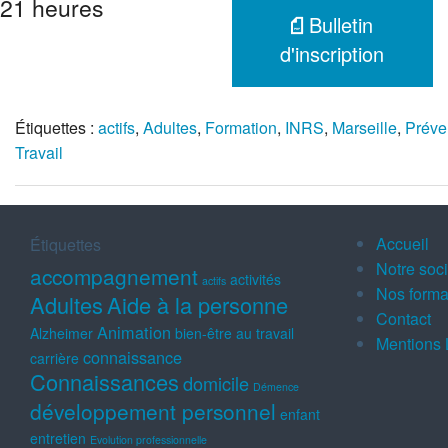
21 heures
Bulletin
d'inscription
Étiquettes :
actifs
,
Adultes
,
Formation
,
INRS
,
Marseille
,
Préve
Travail
Accueil
Étiquettes
Notre soc
accompagnement
activités
actifs
Nos forma
Adultes
Aide à la personne
Contact
Animation
Alzheimer
bien-être au travail
Mentions 
connaissance
carrière
Connaissances
domicile
Démence
développement personnel
enfant
entretien
Evolution professionnelle