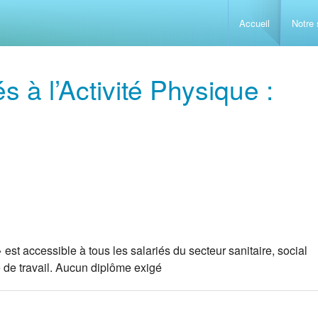
Accueil
Notre 
Accueillir e
s à l’Activité Physique :
Conduite d
Sauveteur S
Gestion du 
Prévention 
La maladie
Comprendre 
Initiation 
Les problèm
L’alimentat
est accessible à tous les salariés du secteur sanitaire, social
Analyse des
Initiation 
Les problèm
L’enfant de
ve de travail. Aucun diplôme exigé
L’isolement 
GESTES 
Accompagne
Techniques 