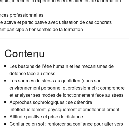
quis, le recueil d'expériences et les attentes de la formation
Coaching ind
Le projet 
Accompagne
ences professionnelles
ctive et participative avec utilisation de cas concrets
nt participé à l’ensemble de la formation
Faire et sav
Techniques 
Occuper et 
Contenu
Epuisement
Techniques 
Les besoins de l’être humain et les mécanismes de
Supervisio
défense face au stress
Les sources de stress au quotidien (dans son
environnement personnel et professionnel) : comprendre
et analyser ses modes de fonctionnement face au stress
Approches sophrologiques : se détendre
intellectuellement, physiquement et émotionnellement
Attitude positive et prise de distance
Confiance en soi : renforcer sa confiance pour aller vers