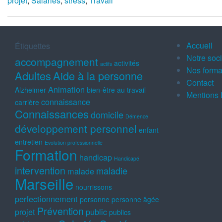
projet
,
Salariés
,
stress
,
Travail
Accueil
Étiquettes
Notre soc
accompagnement
activités
actifs
Nos forma
Adultes
Aide à la personne
Contact
Animation
Alzheimer
bien-être au travail
Mentions 
connaissance
carrière
Connaissances
domicile
Démence
développement personnel
enfant
entretien
Evolution professionnelle
Formation
handicap
Handicapé
intervention
maladie
malade
Marseille
nourrissons
perfectionnement
personne
personne âgée
Prévention
projet
public
publics