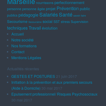
Marseille
perfectionnement
nourrissons
Prévention
projet
public
personne
personne âgée
Salariés
Santé
pédagogie
publics
savoir-faire
Secourisme
social
SST
stress
Supervision
Secoursime
techniques
Travail
évolution
Accueil
Notre société
Nos formations
Contact
Mentions Légales
Actualités récentes
GESTES ET POSTURES
21 juin 2017
Initiation à la prévention et aux premiers secours
(Aide à Domicile)
30 mai 2017
Epuisement professionnel/ Risques Psychosociaux
30 mai 2017