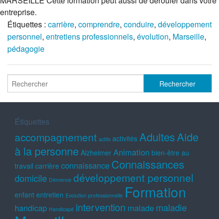
MARSEILLE Cette formation peut aussi de dérouler dans votre
entreprise.
Étiquettes :
carrière
,
comprendre
,
conduire
,
développement
personnel
,
entretiens professionnels
,
évolution
,
Marseille
,
pédagogie
Étiquettes
Adultes
Aide
accompagnement
activités
actifs
à la personne
Animation
Alzheimer
bien-être au
Connaissances
connaissance
travail
carrière
développement personnel
domicile
Démence
Formation
enfant
entretien
Evolution professionnelle
intervention
maladie
handicap
malade
Handicapé