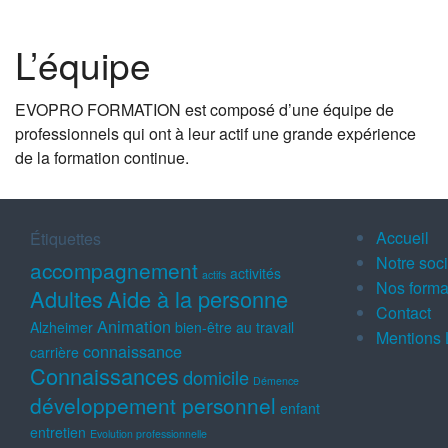
L’équipe
EVOPRO FORMATION est composé d’une équipe de
professionnels qui ont à leur actif une grande expérience
de la formation continue.
Accueil
Étiquettes
Notre soc
accompagnement
activités
actifs
Nos forma
Adultes
Aide à la personne
Contact
Animation
Alzheimer
bien-être au travail
Mentions 
connaissance
carrière
Connaissances
domicile
Démence
développement personnel
enfant
entretien
Evolution professionnelle