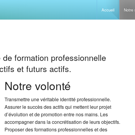
Accueil
Notre 
Accueillir e
Conduite d
Sauveteur S
 formation professionnelle
ifs et futurs actifs.
Gestion du 
Prévention 
La maladie
Notre volonté
Comprendre 
Initiation 
Les problèm
L’alimentat
Transmettre une véritable identité professionnelle.
Assurer le succès des actifs qui mettent leur projet
Analyse des
Initiation 
Les problèm
L’enfant de
d’évolution et de promotion entre nos mains. Les
accompagner dans la concrétisation de leurs objectifs.
L’isolement 
GESTES 
Accompagne
Techniques 
Proposer des formations professionnelles et des