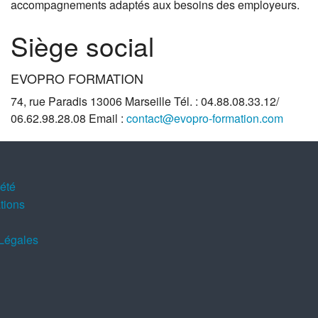
accompagnements adaptés aux besoins des employeurs.
Coaching ind
Le projet 
Accompagne
Siège social
Faire et sav
Techniques 
Occuper et 
EVOPRO FORMATION
74, rue Paradis 13006 Marseille Tél. : 04.88.08.33.12/
06.62.98.28.08 Email :
contact@evopro-formation.com
Epuisement
Techniques 
Supervisio
iété
tions
Légales