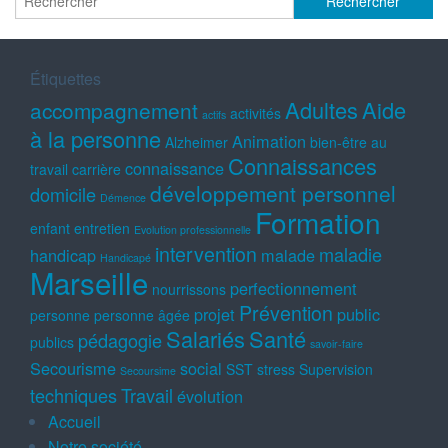
Étiquettes
Adultes
Aide
accompagnement
activités
actifs
à la personne
Animation
Alzheimer
bien-être au
Connaissances
connaissance
travail
carrière
développement personnel
domicile
Démence
Formation
enfant
entretien
Evolution professionnelle
intervention
maladie
handicap
malade
Handicapé
Marseille
perfectionnement
nourrissons
Prévention
projet
public
personne
personne âgée
Salariés
Santé
pédagogie
publics
savoir-faire
Secourisme
social
SST
stress
Supervision
Secoursime
techniques
Travail
évolution
Accueil
Notre société