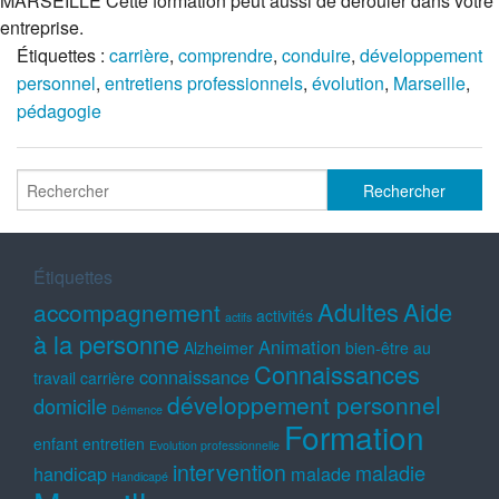
MARSEILLE Cette formation peut aussi de dérouler dans votre
entreprise.
Étiquettes :
carrière
,
comprendre
,
conduire
,
développement
personnel
,
entretiens professionnels
,
évolution
,
Marseille
,
pédagogie
Étiquettes
Adultes
Aide
accompagnement
activités
actifs
à la personne
Animation
Alzheimer
bien-être au
Connaissances
connaissance
travail
carrière
développement personnel
domicile
Démence
Formation
enfant
entretien
Evolution professionnelle
intervention
maladie
handicap
malade
Handicapé