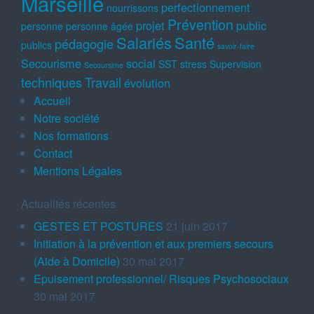
Marseille
perfectionnement
nourrissons
Prévention
projet
public
personne
personne âgée
Salariés
Santé
pédagogie
publics
savoir-faire
Secourisme
social
SST
stress
Supervision
Secoursime
techniques
Travail
évolution
Accueil
Notre société
Nos formations
Contact
Mentions Légales
Actualités récentes
GESTES ET POSTURES
21 juin 2017
Initiation à la prévention et aux premiers secours
(Aide à Domicile)
30 mai 2017
Epuisement professionnel/ Risques Psychosociaux
30 mai 2017