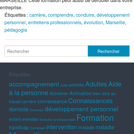
MARSEILLE Cette formation peut aussi de dérouler dans votre
entreprise.
Étiquettes :
carrière
,
comprendre
,
conduire
,
développement
personnel
,
entretiens professionnels
,
évolution
,
Marseille
,
pédagogie
Étiquettes
Adultes
Aide
accompagnement
activités
actifs
à la personne
Animation
Alzheimer
bien-être au
Connaissances
connaissance
travail
carrière
développement personnel
domicile
Démence
Formation
enfant
entretien
Evolution professionnelle
intervention
maladie
handicap
malade
Handicapé