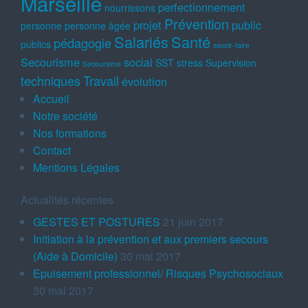
Marseille
perfectionnement
nourrissons
Prévention
projet
public
personne
personne âgée
Salariés
Santé
pédagogie
publics
savoir-faire
Secourisme
social
SST
stress
Supervision
Secoursime
techniques
Travail
évolution
Accueil
Notre société
Nos formations
Contact
Mentions Légales
Actualités récentes
GESTES ET POSTURES
21 juin 2017
Initiation à la prévention et aux premiers secours
(Aide à Domicile)
30 mai 2017
Epuisement professionnel/ Risques Psychosociaux
30 mai 2017