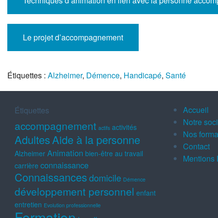
Techniques d’animation en lien avec la personne accomp
Le projet d’accompagnement
Étiquettes :
Alzheimer
,
Démence
,
Handicapé
,
Santé
Accueil
Étiquettes
Notre soc
accompagnement
activités
actifs
Nos forma
Adultes
Aide à la personne
Contact
Animation
Alzheimer
bien-être au travail
Mentions 
connaissance
carrière
Connaissances
domicile
Démence
développement personnel
enfant
entretien
Evolution professionnelle
Formation