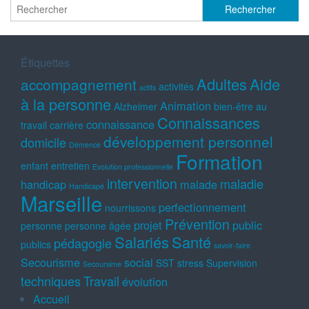
Étiquettes
Adultes
Aide
accompagnement
activités
actifs
à la personne
Animation
Alzheimer
bien-être au
Connaissances
connaissance
travail
carrière
développement personnel
domicile
Démence
Formation
enfant
entretien
Evolution professionnelle
intervention
maladie
handicap
malade
Handicapé
Marseille
perfectionnement
nourrissons
Prévention
projet
public
personne
personne âgée
Salariés
Santé
pédagogie
publics
savoir-faire
Secourisme
social
SST
stress
Supervision
Secoursime
techniques
Travail
évolution
Accueil