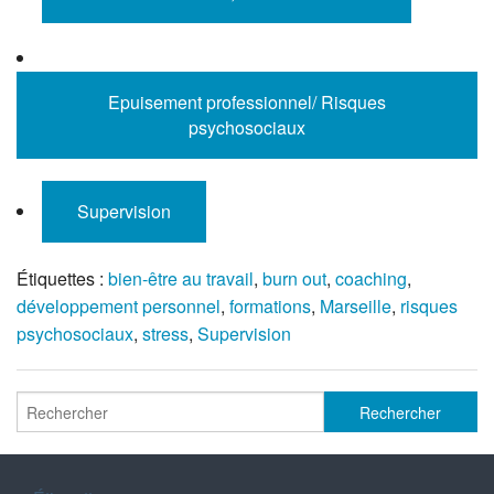
Epuisement professionnel/ Risques
psychosociaux
Supervision
Étiquettes :
bien-être au travail
,
burn out
,
coaching
,
développement personnel
,
formations
,
Marseille
,
risques
psychosociaux
,
stress
,
Supervision