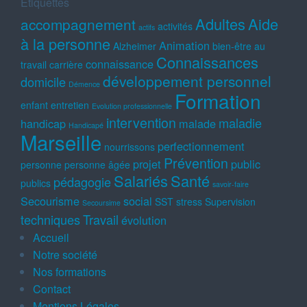
Étiquettes
Adultes
Aide
accompagnement
activités
actifs
à la personne
Animation
Alzheimer
bien-être au
Connaissances
connaissance
travail
carrière
développement personnel
domicile
Démence
Formation
enfant
entretien
Evolution professionnelle
intervention
maladie
handicap
malade
Handicapé
Marseille
perfectionnement
nourrissons
Prévention
projet
public
personne
personne âgée
Salariés
Santé
pédagogie
publics
savoir-faire
Secourisme
social
SST
stress
Supervision
Secoursime
techniques
Travail
évolution
Accueil
Notre société
Nos formations
Contact
Mentions Légales