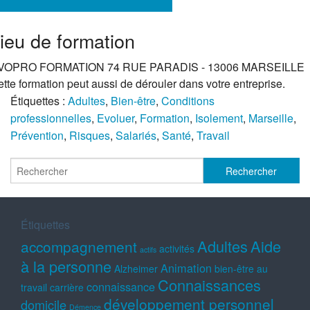
ieu de formation
VOPRO FORMATION 74 RUE PARADIS - 13006 MARSEILLE
tte formation peut aussi de dérouler dans votre entreprise.
Étiquettes :
Adultes
,
Bien-être
,
Conditions
professionnelles
,
Evoluer
,
Formation
,
Isolement
,
Marseille
,
Prévention
,
Risques
,
Salariés
,
Santé
,
Travail
Étiquettes
Adultes
Aide
accompagnement
activités
actifs
à la personne
Animation
Alzheimer
bien-être au
Connaissances
connaissance
travail
carrière
développement personnel
domicile
Démence