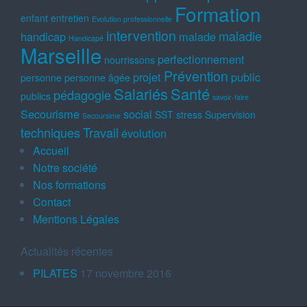
Formation
enfant
entretien
Evolution professionnelle
intervention
maladie
handicap
malade
Handicapé
Marseille
perfectionnement
nourrissons
Prévention
projet
public
personne
personne âgée
Salariés
Santé
pédagogie
publics
savoir-faire
Secourisme
social
SST
stress
Supervision
Secoursime
techniques
Travail
évolution
Accueil
Notre société
Nos formations
Contact
Mentions Légales
Actualités récentes
PILATES
17 novembre 2016