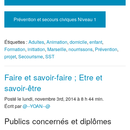
Prévention et secours civiques Niveau 1
Étiquettes :
Adultes
,
Animation
,
domicile
,
enfant
,
Formation
,
initiation
,
Marseille
,
nourrissons
,
Prévention
,
projet
,
Secourisme
,
SST
Faire et savoir-faire ; Etre et
savoir-être
Posté le lundi, novembre 3rd, 2014 à 8 h 44 min.
Écrit par
@--YOAN--@
Publics concernés et diplômes