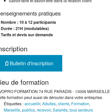
Savoir-faire et savoir-être dans la relation client
enseignements pratiques
Nombre : 10 à 12 participants
Durée : 21H (modulables)
Tarifs et devis sur demande
nscription
Bulletin d'inscription
ieu de formation
VOPRO FORMATION 74 RUE PARADIS - 13006 MARSEILLE
tte formation peut aussi de dérouler dans votre entreprise.
Étiquettes :
accueillir
,
Adultes
,
clients
,
Formation
,
Marseille
,
publics
,
recevoir
,
Salariés
,
tous secteurs