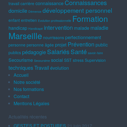
Connaissances
connaissance
travail
carrière
développement personnel
domicile
Démence
Formation
enfant
entretien
Evolution professionnelle
intervention
maladie
handicap
malade
Handicapé
Marseille
perfectionnement
nourrissons
Prévention
projet
public
personne
personne âgée
Salariés
Santé
pédagogie
publics
savoir-faire
Secourisme
social
SST
stress
Supervision
Secoursime
techniques
Travail
évolution
Accueil
Notre société
Nos formations
Contact
Mentions Légales
Actualités récentes
GESTES ET POSTURES
21 juin 2017