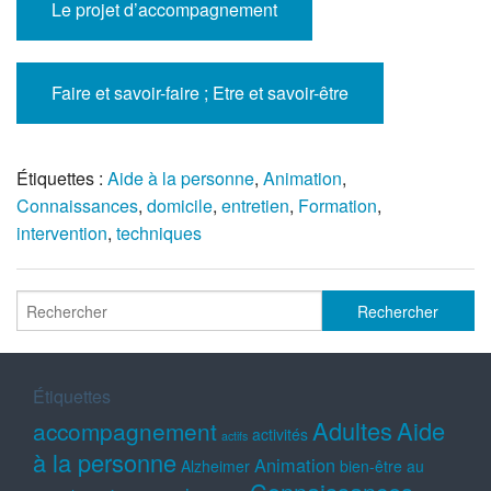
Le projet d’accompagnement
Faire et savoir-faire ; Etre et savoir-être
Étiquettes :
Aide à la personne
,
Animation
,
Connaissances
,
domicile
,
entretien
,
Formation
,
intervention
,
techniques
Étiquettes
Adultes
Aide
accompagnement
activités
actifs
à la personne
Animation
Alzheimer
bien-être au