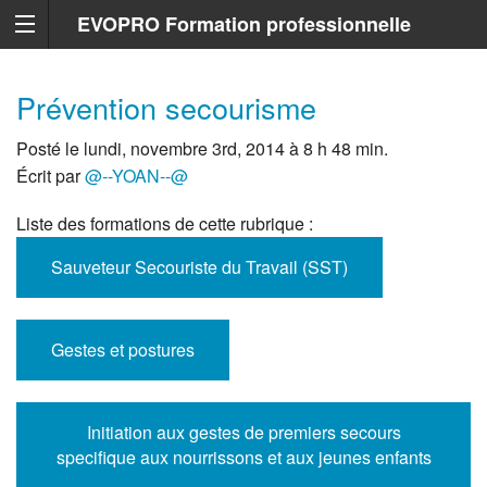
EVOPRO Formation professionnelle
Marseille
Prévention secourisme
Posté le lundi, novembre 3rd, 2014 à 8 h 48 min.
Écrit par
@--YOAN--@
Liste des formations de cette rubrique :
Sauveteur Secouriste du Travail (SST)
Gestes et postures
Initiation aux gestes de premiers secours
specifique aux nourrissons et aux jeunes enfants