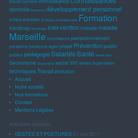
Connaissances
connaissance
travail
carrière
développement personnel
domicile
Démence
Formation
enfant
entretien
Evolution professionnelle
intervention
maladie
handicap
malade
Handicapé
Marseille
perfectionnement
nourrissons
Prévention
projet
public
personne
personne âgée
Salariés
Santé
pédagogie
publics
savoir-faire
Secourisme
social
SST
stress
Supervision
Secoursime
techniques
Travail
évolution
Accueil
Notre société
Nos formations
Contact
Mentions Légales
Actualités récentes
GESTES ET POSTURES
21 juin 2017