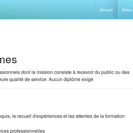
Accueil
Notre 
Accueillir e
Conduite d
Sauveteur S
ômes
Gestion du 
Prévention 
La maladie
fessionnels dont la mission consiste à recevoir du public ou des
leure qualité de service. Aucun diplôme exigé
Comprendre 
Initiation 
Les problèm
L’alimentat
Analyse des
Initiation 
Les problèm
L’enfant de
quis, le recueil d'expériences et les attentes de la formation
L’isolement 
GESTES 
Accompagne
Techniques 
ences professionnelles