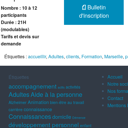
Bulletin
Nombre : 10 à 12
d'inscription
participants
Durée : 21H
(modulables)
Tarifs et devis sur
demande
Étiquettes :
accueillir
,
Adultes
,
clients
,
Formation
,
Marseille
,
p
Accueil
Étiquettes
Notre soc
accompagnement
activités
actifs
Nos forma
Adultes
Aide à la personne
Contact
Animation
Alzheimer
bien-être au travail
Mentions 
connaissance
carrière
Connaissances
domicile
Démence
développement personnel
enfant