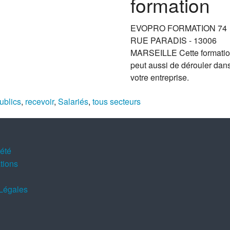
formation
EVOPRO FORMATION 74
RUE PARADIS - 13006
MARSEILLE Cette formati
peut aussi de dérouler dan
votre entreprise.
ublics
,
recevoir
,
Salariés
,
tous secteurs
iété
tions
Légales