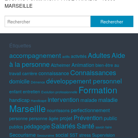
MARSEILLE
Étiquettes
Adultes
Aide
accompagnement
activités
actifs
à la personne
Animation
Alzheimer
bien-être au
Connaissances
connaissance
travail
carrière
développement personnel
domicile
Démence
Formation
enfant
entretien
Evolution professionnelle
intervention
maladie
handicap
malade
Handicapé
Marseille
perfectionnement
nourrissons
Prévention
projet
public
personne
personne âgée
Salariés
Santé
pédagogie
publics
savoir-faire
Secourisme
social
SST
stress
Supervision
Secoursime