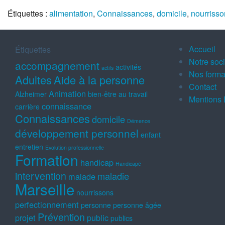
Étiquettes :
alimentation
,
Connaissances
,
domicile
,
nourrisso
Accueil
Étiquettes
Notre soc
accompagnement
activités
actifs
Nos forma
Adultes
Aide à la personne
Contact
Animation
Alzheimer
bien-être au travail
Mentions 
connaissance
carrière
Connaissances
domicile
Démence
développement personnel
enfant
entretien
Evolution professionnelle
Formation
handicap
Handicapé
intervention
maladie
malade
Marseille
nourrissons
perfectionnement
personne
personne âgée
Prévention
projet
public
publics