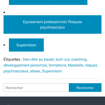
Epuisement professionnel/ Risques
psychosociaux
Supervision
Étiquettes :
bien-être au travail
,
burn out
,
coaching
,
développement personnel
,
formations
,
Marseille
,
risques
psychosociaux
,
stress
,
Supervision