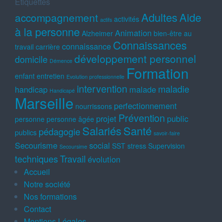
Étiquettes
Adultes
Aide
accompagnement
activités
actifs
à la personne
Animation
Alzheimer
bien-être au
Connaissances
connaissance
travail
carrière
développement personnel
domicile
Démence
Formation
enfant
entretien
Evolution professionnelle
intervention
maladie
handicap
malade
Handicapé
Marseille
perfectionnement
nourrissons
Prévention
projet
public
personne
personne âgée
Salariés
Santé
pédagogie
publics
savoir-faire
Secourisme
social
SST
stress
Supervision
Secoursime
techniques
Travail
évolution
Accueil
Notre société
Nos formations
Contact
Mentions Légales