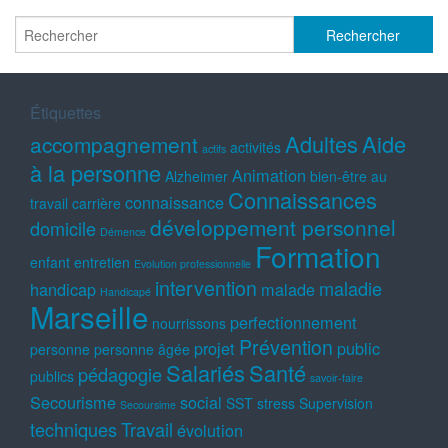
Étiquettes
Adultes
Aide
accompagnement
activités
actifs
à la personne
Animation
Alzheimer
bien-être au
Connaissances
connaissance
travail
carrière
développement personnel
domicile
Démence
Formation
enfant
entretien
Evolution professionnelle
intervention
maladie
handicap
malade
Handicapé
Marseille
perfectionnement
nourrissons
Prévention
projet
public
personne
personne âgée
Salariés
Santé
pédagogie
publics
savoir-faire
Secourisme
social
SST
stress
Supervision
Secoursime
techniques
Travail
évolution