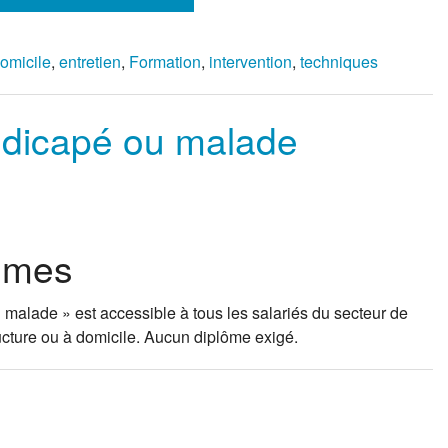
Coaching ind
Le projet 
Accompagne
omicile
,
entretien
,
Formation
,
intervention
,
techniques
Faire et sav
Techniques 
Occuper et 
ndicapé ou malade
Epuisement
Techniques 
Supervisio
lômes
 malade » est accessible à tous les salariés du secteur de
ructure ou à domicile. Aucun diplôme exigé.