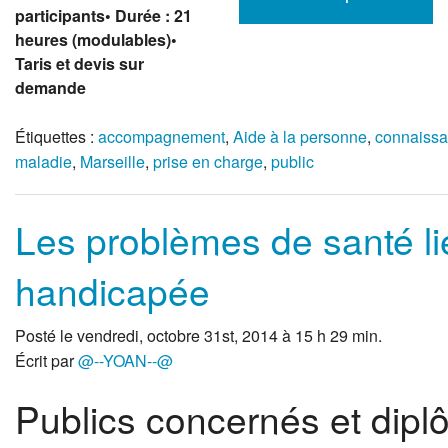
participants
• Durée : 21
heures (modulables)
•
Taris et devis sur
demande
Étiquettes :
accompagnement
,
Aide à la personne
,
connaiss
maladie
,
Marseille
,
prise en charge
,
public
Les problèmes de santé li
handicapée
Posté le vendredi, octobre 31st, 2014 à 15 h 29 min.
Écrit par
@--YOAN--@
Publics concernés et dip