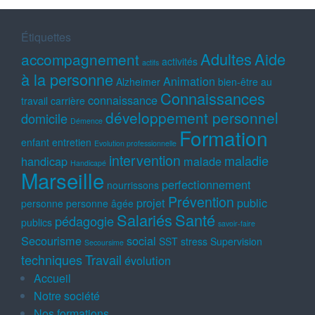
Étiquettes
Adultes
Aide
accompagnement
activités
actifs
à la personne
Animation
Alzheimer
bien-être au
Connaissances
connaissance
travail
carrière
développement personnel
domicile
Démence
Formation
enfant
entretien
Evolution professionnelle
intervention
maladie
handicap
malade
Handicapé
Marseille
perfectionnement
nourrissons
Prévention
projet
public
personne
personne âgée
Salariés
Santé
pédagogie
publics
savoir-faire
Secourisme
social
SST
stress
Supervision
Secoursime
techniques
Travail
évolution
Accueil
Notre société
Nos formations