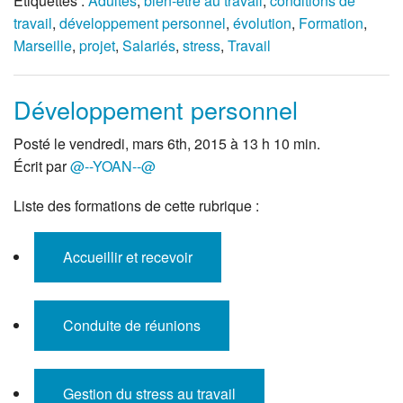
Étiquettes :
Adultes
,
bien-être au travail
,
conditions de
travail
,
développement personnel
,
évolution
,
Formation
,
Marseille
,
projet
,
Salariés
,
stress
,
Travail
Développement personnel
Posté le vendredi, mars 6th, 2015 à 13 h 10 min.
Écrit par
@--YOAN--@
Liste des formations de cette rubrique :
Accueillir et recevoir
Conduite de réunions
Gestion du stress au travail