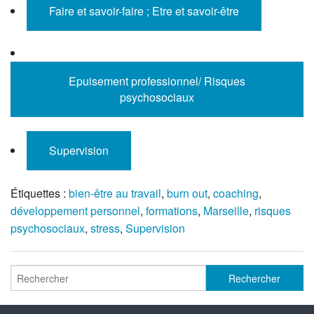
Faire et savoir-faire ; Etre et savoir-être
Epuisement professionnel/ Risques
psychosociaux
Supervision
Étiquettes :
bien-être au travail
,
burn out
,
coaching
,
développement personnel
,
formations
,
Marseille
,
risques
psychosociaux
,
stress
,
Supervision