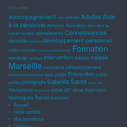
Étiquettes
Adultes
Aide
accompagnement
activités
actifs
à la personne
Animation
Alzheimer
bien-être au
Connaissances
connaissance
travail
carrière
développement personnel
domicile
Démence
Formation
enfant
entretien
Evolution professionnelle
intervention
maladie
handicap
malade
Handicapé
Marseille
perfectionnement
nourrissons
Prévention
projet
public
personne
personne âgée
Salariés
Santé
pédagogie
publics
savoir-faire
Secourisme
social
SST
stress
Supervision
Secoursime
techniques
Travail
évolution
Accueil
Notre société
Nos formations
Contact