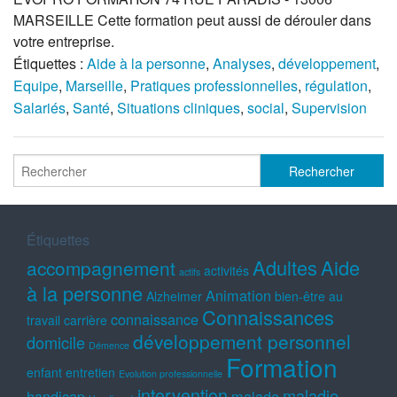
MARSEILLE Cette formation peut aussi de dérouler dans
votre entreprise.
Étiquettes :
Aide à la personne
,
Analyses
,
développement
,
Equipe
,
Marseille
,
Pratiques professionnelles
,
régulation
,
Salariés
,
Santé
,
Situations cliniques
,
social
,
Supervision
Étiquettes
Adultes
Aide
accompagnement
activités
actifs
à la personne
Animation
Alzheimer
bien-être au
Connaissances
connaissance
travail
carrière
développement personnel
domicile
Démence
Formation
enfant
entretien
Evolution professionnelle
intervention
maladie
handicap
malade