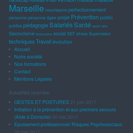
Handicapé
Marseille
perfectionnement
nourrissons
Prévention
projet
public
personne
personne âgée
Salariés
Santé
pédagogie
publics
savoir-faire
Secourisme
social
SST
stress
Supervision
Secoursime
techniques
Travail
évolution
Accueil
Notre société
Nos formations
Contact
Mentions Légales
Actualités récentes
GESTES ET POSTURES
21 juin 2017
Initiation à la prévention et aux premiers secours
(Aide à Domicile)
30 mai 2017
Epuisement professionnel/ Risques Psychosociaux
30 mai 2017