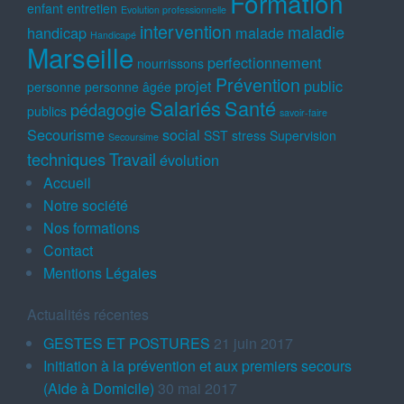
Formation
enfant
entretien
Evolution professionnelle
intervention
maladie
handicap
malade
Handicapé
Marseille
perfectionnement
nourrissons
Prévention
projet
public
personne
personne âgée
Salariés
Santé
pédagogie
publics
savoir-faire
Secourisme
social
SST
stress
Supervision
Secoursime
techniques
Travail
évolution
Accueil
Notre société
Nos formations
Contact
Mentions Légales
Actualités récentes
GESTES ET POSTURES
21 juin 2017
Initiation à la prévention et aux premiers secours
(Aide à Domicile)
30 mai 2017