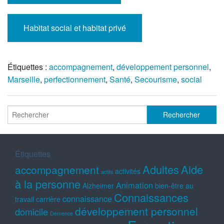
Habitat social et habitat privé
Étiquettes :
accompagnement
,
développement personnel
,
Marseille
,
perfectionnement
,
Santé
,
Secourisme
,
social
Étiquettes
Adultes
Aide
accompagnement
activités
actifs
à la personne
Animation
Alzheimer
bien-être au
Connaissances
connaissance
travail
carrière
développement personnel
domicile
Démence