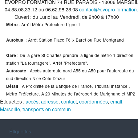
EVOPRO FORMATION 74 RUE PARADIS - 13006 MARSEI
04.88.08.33.12 ou 06.62.98.28.08
contact@evopro-formation
Ouvert : du Lundi au Vendredi, de 9h00 à 17h00
: Arrêt Métro Préfecture Ligne 1
Métro
: Arrêt Station Place Félix Baret ou Rue Montgrand
Autobus
: De la gare St Charles prendre la ligne de métro 1 direction
Gare
station "La fourragère", Arrêt "Préfecture".
: Accès autoroute nord A55 ou A50 pour l’autoroute du
Autoroute
sud direction Nice Cote D’azur
: A Proximité de la Banque de France, Tribunal Instance ,
Détail
Métro Préfecture. A 20 Minutes de l’aéroport de Marignane et MP2
Étiquettes :
accès
,
adresse
,
contact
,
coordonnées
,
email
,
Marseille
,
transports en commun
Étiquettes