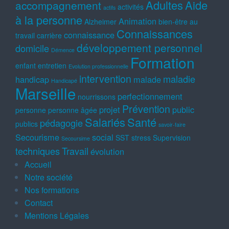
Adultes
Aide
accompagnement
activités
actifs
à la personne
Animation
Alzheimer
bien-être au
Connaissances
connaissance
travail
carrière
développement personnel
domicile
Démence
Formation
enfant
entretien
Evolution professionnelle
intervention
maladie
handicap
malade
Handicapé
Marseille
perfectionnement
nourrissons
Prévention
projet
public
personne
personne âgée
Salariés
Santé
pédagogie
publics
savoir-faire
Secourisme
social
SST
stress
Supervision
Secoursime
techniques
Travail
évolution
Accueil
Notre société
Nos formations
Contact
Mentions Légales