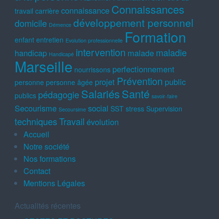
Connaissances
connaissance
travail
carrière
développement personnel
domicile
Démence
Formation
enfant
entretien
Evolution professionnelle
intervention
maladie
handicap
malade
Handicapé
Marseille
perfectionnement
nourrissons
Prévention
projet
public
personne
personne âgée
Salariés
Santé
pédagogie
publics
savoir-faire
Secourisme
social
SST
stress
Supervision
Secoursime
techniques
Travail
évolution
Accueil
Notre société
Nos formations
Contact
Mentions Légales
Actualités récentes