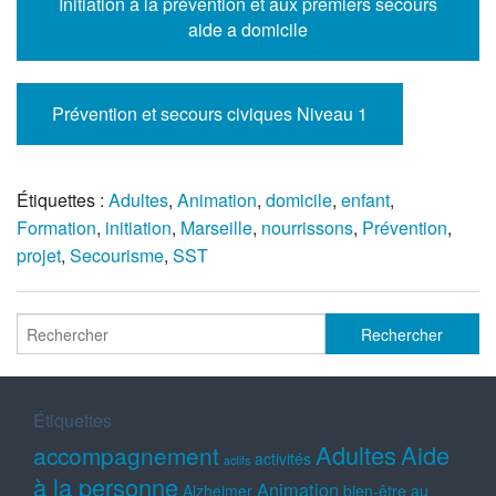
Initiation à la prévention et aux premiers secours
aide a domicile
Prévention et secours civiques Niveau 1
Étiquettes :
Adultes
,
Animation
,
domicile
,
enfant
,
Formation
,
initiation
,
Marseille
,
nourrissons
,
Prévention
,
projet
,
Secourisme
,
SST
Étiquettes
Adultes
Aide
accompagnement
activités
actifs
à la personne
Animation
Alzheimer
bien-être au