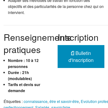
Adapter ses méthodes de travail en fonction des
objectifs et des particularités de la personne chez qui on
intervient.
Renseignements
Inscription
pratiques
Bulletin
d'inscription
Nombre : 10 à 12
personnes
Durée : 21h
(modulables)
Tarifs et devis sur
demande
Étiquettes :
connaissance
,
être et savoir-être
,
Evolution profe
perfectionnement
,
Salariés
,
savoir-faire