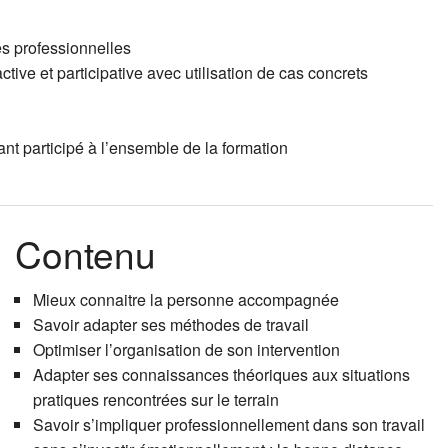
Coaching ind
Le projet 
Accompagne
es professionnelles
ive et participative avec utilisation de cas concrets
Faire et sav
Techniques 
Occuper et 
nt participé à l’ensemble de la formation
Epuisement
Techniques 
Supervisio
Contenu
Mieux connaitre la personne accompagnée
Savoir adapter ses méthodes de travail
Optimiser l’organisation de son intervention
Adapter ses connaissances théoriques aux situations
pratiques rencontrées sur le terrain
Savoir s’impliquer professionnellement dans son travail