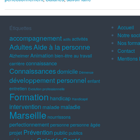
Accueil
Étiquettes
Notre soc
accompagnement
activités
actifs
Nos forma
Adultes
Aide à la personne
Contact
Animation
Alzheimer
bien-être au travail
Mentions 
connaissance
carrière
Connaissances
domicile
Démence
développement personnel
enfant
entretien
Evolution professionnelle
Formation
handicap
Handicapé
intervention
maladie
malade
Marseille
nourrissons
perfectionnement
personne
personne âgée
Prévention
projet
public
publics