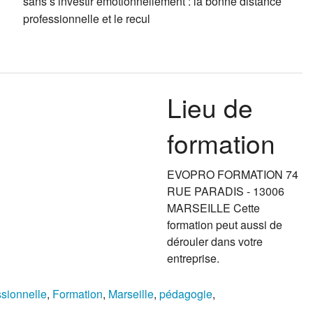
sans s’investir émotionnellement : la bonne distance
professionnelle et le recul
Lieu de
formation
EVOPRO FORMATION 74
RUE PARADIS - 13006
MARSEILLE Cette
formation peut aussi de
dérouler dans votre
entreprise.
ssionnelle
,
Formation
,
Marseille
,
pédagogie
,