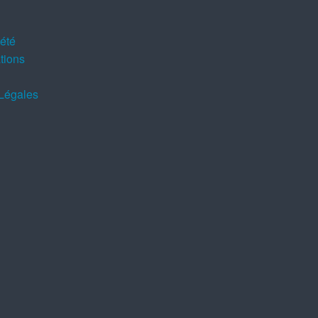
iété
tions
Légales