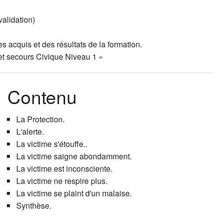
validation)
Coaching ind
Le projet 
Accompagne
s acquis et des résultats de la formation.
Faire et sav
Techniques 
Occuper et 
 et secours Civique Niveau 1 »
Epuisement
Techniques 
Contenu
Supervisio
La Protection.
L'alerte.
La victime s'étouffe..
La victime saigne abondamment.
La victime est inconsciente.
La victime ne respire plus.
La victime se plaint d'un malaise.
Synthèse.