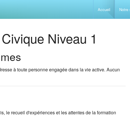
Accueil
Notre 
Accueillir e
 Civique Niveau 1
Conduite d
Sauveteur S
lômes
Gestion du 
Prévention 
La maladie
dresse à toute personne engagée dans la vie active. Aucun
Comprendre 
Initiation 
Les problèm
L’alimentat
Analyse des
Initiation 
Les problèm
L’enfant de
s, le recueil d'expériences et les attentes de la formation
L’isolement 
GESTES 
Accompagne
Techniques 