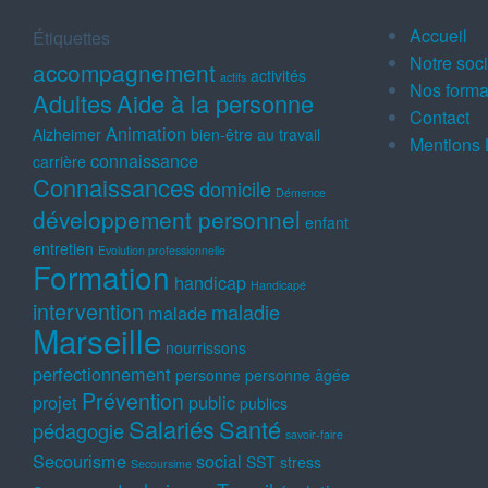
Accueil
Étiquettes
Notre soc
accompagnement
activités
actifs
Nos forma
Adultes
Aide à la personne
Contact
Animation
Alzheimer
bien-être au travail
Mentions 
connaissance
carrière
Connaissances
domicile
Démence
développement personnel
enfant
entretien
Evolution professionnelle
Formation
handicap
Handicapé
intervention
maladie
malade
Marseille
nourrissons
perfectionnement
personne
personne âgée
Prévention
projet
public
publics
Salariés
Santé
pédagogie
savoir-faire
Secourisme
social
SST
stress
Secoursime