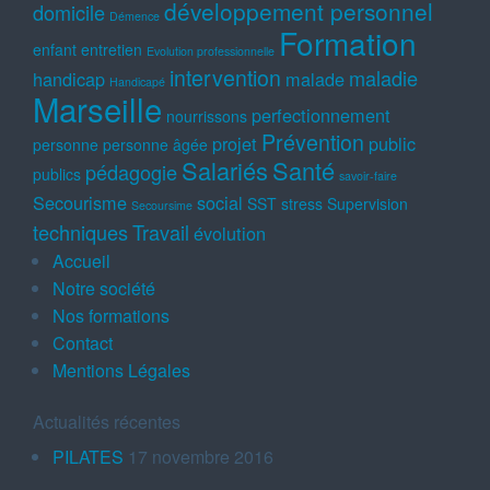
développement personnel
domicile
Démence
Formation
enfant
entretien
Evolution professionnelle
intervention
maladie
handicap
malade
Handicapé
Marseille
perfectionnement
nourrissons
Prévention
projet
public
personne
personne âgée
Salariés
Santé
pédagogie
publics
savoir-faire
Secourisme
social
SST
stress
Supervision
Secoursime
techniques
Travail
évolution
Accueil
Notre société
Nos formations
Contact
Mentions Légales
Actualités récentes
PILATES
17 novembre 2016