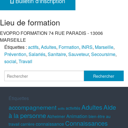
Bulletin d'inscription
Lieu de formation
EVOPRO FORMATION 74 RUE PARADIS - 13006
MARSEILLE
Étiquettes :
actifs
,
Adultes
,
Formation
,
INRS
,
Marseille
,
Prévention
,
Salariés
,
Sanitaire
,
Sauveteur
,
Secoursime
,
social
,
Travail
Étiquettes
Adultes
Aide
accompagnement
activités
actifs
à la personne
Animation
Alzheimer
bien-être au
Connaissances
connaissance
travail
carrière