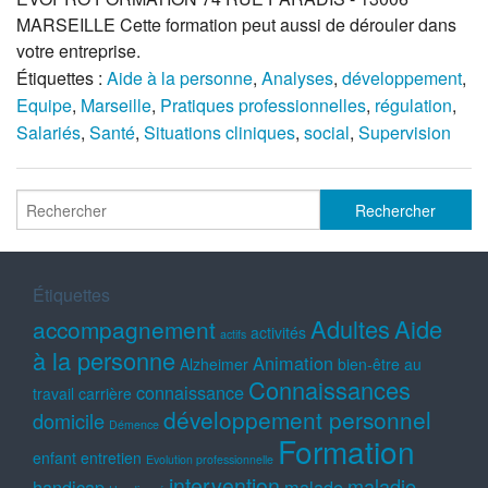
MARSEILLE Cette formation peut aussi de dérouler dans
votre entreprise.
Étiquettes :
Aide à la personne
,
Analyses
,
développement
,
Equipe
,
Marseille
,
Pratiques professionnelles
,
régulation
,
Salariés
,
Santé
,
Situations cliniques
,
social
,
Supervision
Étiquettes
Adultes
Aide
accompagnement
activités
actifs
à la personne
Animation
Alzheimer
bien-être au
Connaissances
connaissance
travail
carrière
développement personnel
domicile
Démence
Formation
enfant
entretien
Evolution professionnelle
intervention
maladie
handicap
malade