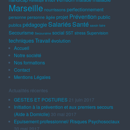
Handicapé
Marseille
perfectionnement
nourrissons
Prévention
projet
public
personne
personne âgée
Salariés
Santé
pédagogie
publics
savoir-faire
Secourisme
social
SST
stress
Supervision
Secoursime
techniques
Travail
évolution
Accueil
Notre société
Nos formations
Contact
Mentions Légales
Actualités récentes
GESTES ET POSTURES
21 juin 2017
Initiation à la prévention et aux premiers secours
(Aide à Domicile)
30 mai 2017
Epuisement professionnel/ Risques Psychosociaux
30 mai 2017