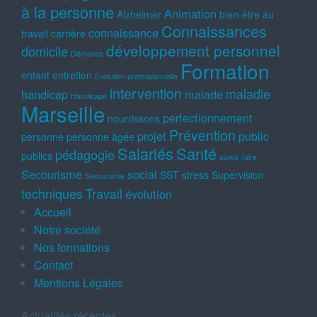
à la personne
Animation
Alzheimer
bien-être au
Connaissances
connaissance
travail
carrière
développement personnel
domicile
Démence
Formation
enfant
entretien
Evolution professionnelle
intervention
maladie
handicap
malade
Handicapé
Marseille
perfectionnement
nourrissons
Prévention
projet
public
personne
personne âgée
Salariés
Santé
pédagogie
publics
savoir-faire
Secourisme
social
SST
stress
Supervision
Secoursime
techniques
Travail
évolution
Accueil
Notre société
Nos formations
Contact
Mentions Légales
Actualités récentes