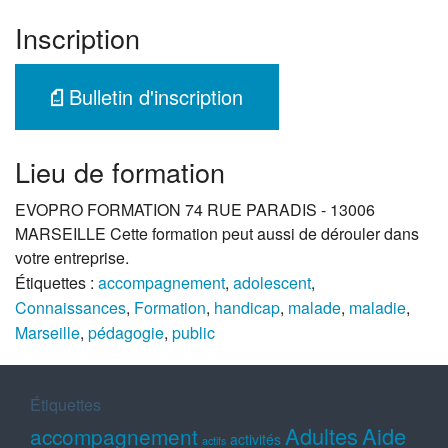
Inscription
Bulletin d'inscription
Lieu de formation
EVOPRO FORMATION 74 RUE PARADIS - 13006
MARSEILLE Cette formation peut aussi de dérouler dans
votre entreprise.
Étiquettes :
accompagnement
,
adolescent
,
Connaissances
,
Formation
,
handicap
,
malade
,
maladie
,
Marseille
,
pédagogie
,
public
Étiquettes
Adultes
Aide
accompagnement
activités
actifs