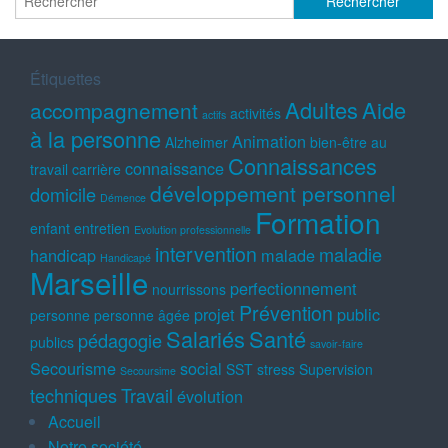
Étiquettes
Adultes
Aide
accompagnement
activités
actifs
à la personne
Animation
Alzheimer
bien-être au
Connaissances
connaissance
travail
carrière
développement personnel
domicile
Démence
Formation
enfant
entretien
Evolution professionnelle
intervention
maladie
handicap
malade
Handicapé
Marseille
perfectionnement
nourrissons
Prévention
projet
public
personne
personne âgée
Salariés
Santé
pédagogie
publics
savoir-faire
Secourisme
social
SST
stress
Supervision
Secoursime
techniques
Travail
évolution
Accueil
Notre société