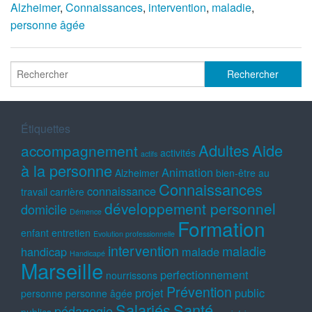
Alzheimer
,
Connaissances
,
intervention
,
maladie
,
personne âgée
Étiquettes
Adultes
Aide
accompagnement
activités
actifs
à la personne
Animation
Alzheimer
bien-être au
Connaissances
connaissance
travail
carrière
développement personnel
domicile
Démence
Formation
enfant
entretien
Evolution professionnelle
intervention
maladie
handicap
malade
Handicapé
Marseille
perfectionnement
nourrissons
Prévention
projet
public
personne
personne âgée
Salariés
Santé
pédagogie
publics