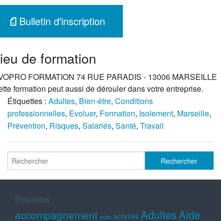
Bulletin d'inscription
ieu de formation
VOPRO FORMATION 74 RUE PARADIS - 13006 MARSEILLE
tte formation peut aussi de dérouler dans votre entreprise.
Étiquettes :
Adultes
,
Bien-être
,
Conditions
professionnelles
,
Evoluer
,
Formation
,
Isolement
,
Marseille
,
Prévention
,
Risques
,
Salariés
,
Santé
,
Travail
Étiquettes
Adultes
Aide
accompagnement
activités
actifs