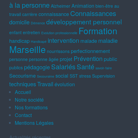
à la personne
Animation
Alzheimer
bien-être au
Connaissances
connaissance
travail
carrière
développement personnel
domicile
Démence
Formation
enfant
entretien
Evolution professionnelle
intervention
maladie
handicap
malade
Handicapé
Marseille
perfectionnement
nourrissons
Prévention
projet
public
personne
personne âgée
Salariés
Santé
pédagogie
publics
savoir-faire
Secourisme
social
SST
stress
Supervision
Secoursime
techniques
Travail
évolution
Accueil
Notre société
Nos formations
Contact
Mentions Légales
Actualités récentes