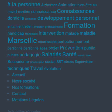
à la personne
Animation
Alzheimer
bien-être au
Connaissances
connaissance
travail
carrière
développement personnel
domicile
Démence
Formation
enfant
entretien
Evolution professionnelle
intervention
maladie
handicap
malade
Handicapé
Marseille
perfectionnement
nourrissons
Prévention
projet
public
personne
personne âgée
Salariés
Santé
pédagogie
publics
savoir-faire
Secourisme
social
SST
stress
Supervision
Secoursime
techniques
Travail
évolution
Accueil
Notre société
Nos formations
Contact
Mentions Légales
Actualités récentes