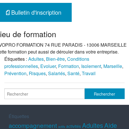
Bulletin d'inscription
ieu de formation
VOPRO FORMATION 74 RUE PARADIS - 13006 MARSEILLE
tte formation peut aussi de dérouler dans votre entreprise.
Étiquettes :
Adultes
,
Bien-être
,
Conditions
professionnelles
,
Evoluer
,
Formation
,
Isolement
,
Marseille
,
Prévention
,
Risques
,
Salariés
,
Santé
,
Travail
Étiquettes
Adultes
Aide
accompagnement
activités
actifs