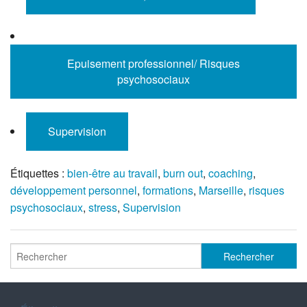
Epuisement professionnel/ Risques
psychosociaux
Supervision
Étiquettes :
bien-être au travail
,
burn out
,
coaching
,
développement personnel
,
formations
,
Marseille
,
risques
psychosociaux
,
stress
,
Supervision