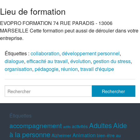
Lieu de formation
EVOPRO FORMATION 74 RUE PARADIS - 13006
MARSEILLE Cette formation peut aussi de dérouler dans votre
entreprise.
Étiquettes :
collaboration
,
développement personnel
,
dialogue
,
efficacité au travail
,
évolution
,
gestion du stress
,
organisation
,
pédagogie
,
réunion
,
travail d'équipe
Étiquettes
Adultes
Aide
accompagnement
activités
actifs
à la personne
Animation
Alzheimer
bien-être au