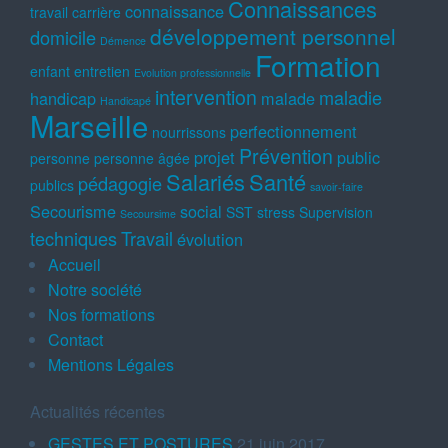
Connaissances
connaissance
travail
carrière
développement personnel
domicile
Démence
Formation
enfant
entretien
Evolution professionnelle
intervention
maladie
handicap
malade
Handicapé
Marseille
perfectionnement
nourrissons
Prévention
projet
public
personne
personne âgée
Salariés
Santé
pédagogie
publics
savoir-faire
Secourisme
social
SST
stress
Supervision
Secoursime
techniques
Travail
évolution
Accueil
Notre société
Nos formations
Contact
Mentions Légales
Actualités récentes
GESTES ET POSTURES
21 juin 2017