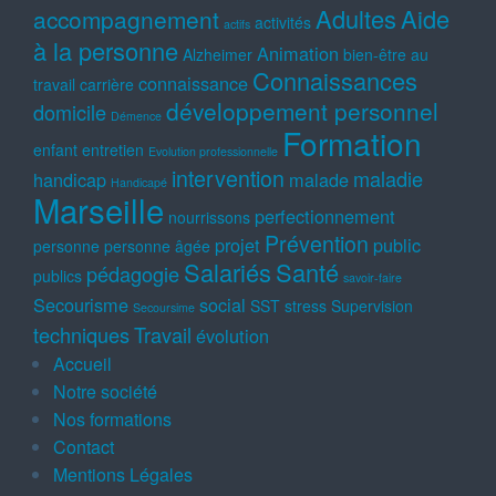
Adultes
Aide
accompagnement
activités
actifs
à la personne
Animation
Alzheimer
bien-être au
Connaissances
connaissance
travail
carrière
développement personnel
domicile
Démence
Formation
enfant
entretien
Evolution professionnelle
intervention
maladie
handicap
malade
Handicapé
Marseille
perfectionnement
nourrissons
Prévention
projet
public
personne
personne âgée
Salariés
Santé
pédagogie
publics
savoir-faire
Secourisme
social
SST
stress
Supervision
Secoursime
techniques
Travail
évolution
Accueil
Notre société
Nos formations
Contact
Mentions Légales