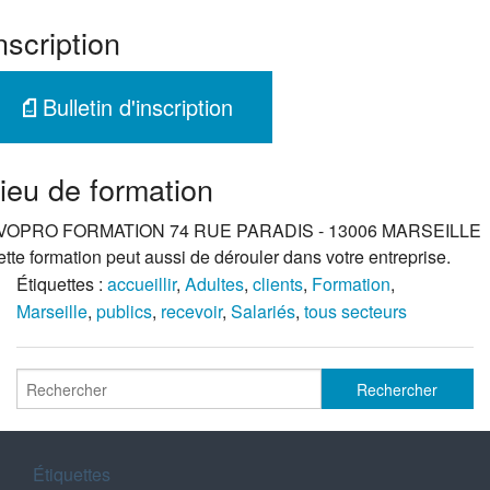
nscription
Bulletin d'inscription
ieu de formation
VOPRO FORMATION 74 RUE PARADIS - 13006 MARSEILLE
tte formation peut aussi de dérouler dans votre entreprise.
Étiquettes :
accueillir
,
Adultes
,
clients
,
Formation
,
Marseille
,
publics
,
recevoir
,
Salariés
,
tous secteurs
Étiquettes