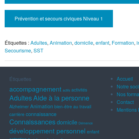
Prévention et secours civiques Niveau 1
Étiquettes :
Adultes
,
Animation
,
domicile
,
enfant
,
Formation
,
i
Secourisme
,
SST
Accueil
Étiquettes
Notre soc
accompagnement
activités
actifs
Nos forma
Adultes
Aide à la personne
Contact
Animation
Alzheimer
bien-être au travail
Mentions 
connaissance
carrière
Connaissances
domicile
Démence
développement personnel
enfant