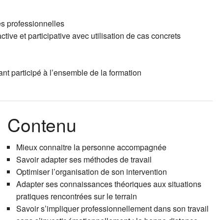
Coaching ind
Le projet 
Accompagne
es professionnelles
ive et participative avec utilisation de cas concrets
Faire et sav
Techniques 
Occuper et 
nt participé à l’ensemble de la formation
Epuisement
Techniques 
Supervisio
Contenu
Mieux connaitre la personne accompagnée
Savoir adapter ses méthodes de travail
Optimiser l’organisation de son intervention
Adapter ses connaissances théoriques aux situations
pratiques rencontrées sur le terrain
Savoir s’impliquer professionnellement dans son travail