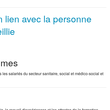
 lien avec la personne
llie
lômes
les salariés du secteur sanitaire, social et médico-social et
s, le recueil d'expériences et les attentes de la formation