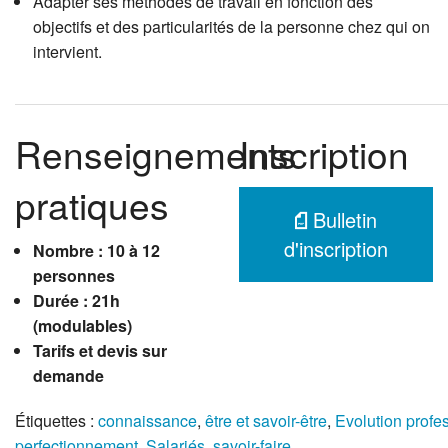
Adapter ses méthodes de travail en fonction des
objectifs et des particularités de la personne chez qui on
intervient.
Renseignements
Inscription
pratiques
Bulletin
d'inscription
Nombre : 10 à 12
personnes
Durée : 21h
(modulables)
Tarifs et devis sur
demande
Étiquettes :
connaissance
,
être et savoir-être
,
Evolution profe
perfectionnement
,
Salariés
,
savoir-faire