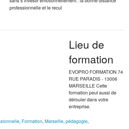
sans s’investir émotionnellement : la bonne distance
professionnelle et le recul
Lieu de
formation
EVOPRO FORMATION 74
RUE PARADIS - 13006
MARSEILLE Cette
formation peut aussi de
dérouler dans votre
entreprise.
ssionnelle
,
Formation
,
Marseille
,
pédagogie
,