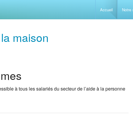
Accueil
Notre 
Accueillir e
 la maison
Conduite d
Sauveteur S
Gestion du 
Prévention 
La maladie
lômes
Comprendre 
Initiation 
Les problèm
L’alimentat
ssible à tous les salariés du secteur de l’aide à la personne
Analyse des
Initiation 
Les problèm
L’enfant de
L’isolement 
GESTES 
Accompagne
Techniques 