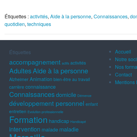
Étiquettes :
activités
,
Aide à la personne
,
Connaissances
,
dom
quotidien
,
techniques
Accueil
Étiquettes
Notre soc
accompagnement
activités
actifs
Nos forma
Adultes
Aide à la personne
Contact
Animation
Alzheimer
bien-être au travail
Mentions 
connaissance
carrière
Connaissances
domicile
Démence
développement personnel
enfant
entretien
Evolution professionnelle
Formation
handicap
Handicapé
intervention
maladie
malade
Marseille