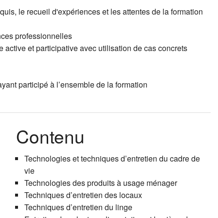
uis, le recueil d'expériences et les attentes de la formation
Coaching ind
Le projet 
Accompagne
ences professionnelles
ctive et participative avec utilisation de cas concrets
Faire et sav
Techniques 
Occuper et 
Epuisement
Techniques 
yant participé à l’ensemble de la formation
Supervisio
Contenu
Technologies et techniques d’entretien du cadre de
vie
Technologies des produits à usage ménager
Techniques d’entretien des locaux
Techniques d’entretien du linge