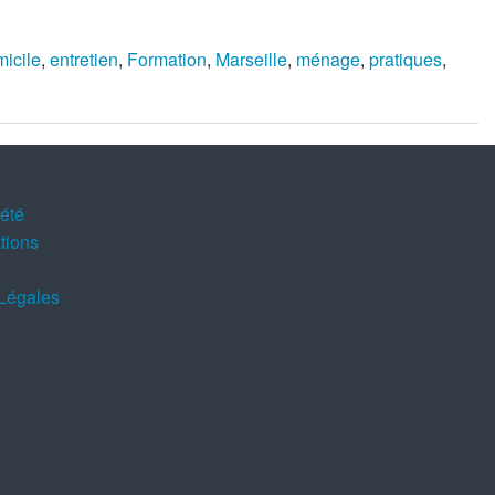
icile
,
entretien
,
Formation
,
Marseille
,
ménage
,
pratiques
,
iété
tions
Légales