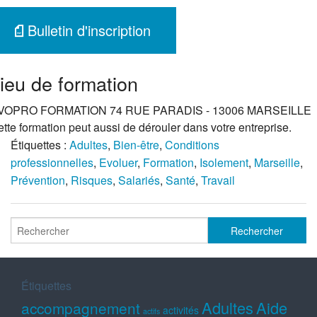
Bulletin d'inscription
ieu de formation
VOPRO FORMATION 74 RUE PARADIS - 13006 MARSEILLE
tte formation peut aussi de dérouler dans votre entreprise.
Étiquettes :
Adultes
,
Bien-être
,
Conditions
professionnelles
,
Evoluer
,
Formation
,
Isolement
,
Marseille
,
Prévention
,
Risques
,
Salariés
,
Santé
,
Travail
Étiquettes
Adultes
Aide
accompagnement
activités
actifs