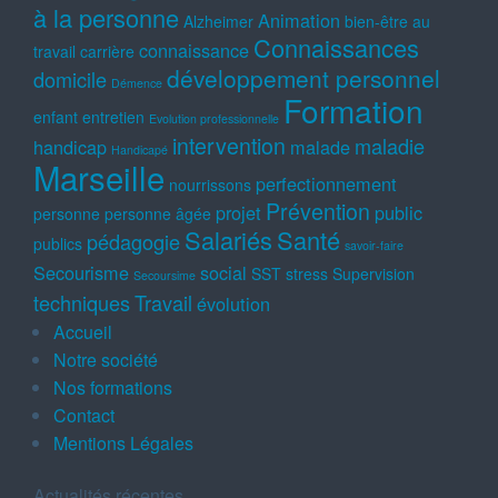
à la personne
Animation
Alzheimer
bien-être au
Connaissances
connaissance
travail
carrière
développement personnel
domicile
Démence
Formation
enfant
entretien
Evolution professionnelle
intervention
maladie
handicap
malade
Handicapé
Marseille
perfectionnement
nourrissons
Prévention
projet
public
personne
personne âgée
Salariés
Santé
pédagogie
publics
savoir-faire
Secourisme
social
SST
stress
Supervision
Secoursime
techniques
Travail
évolution
Accueil
Notre société
Nos formations
Contact
Mentions Légales
Actualités récentes