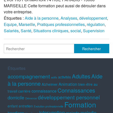
MARSEILLE Cette formation peut aussi de dérouler dans
votre entreprise.
Étiquettes :
Aide à la personne
,
Analyses
,
développement
,
Equipe
,
Marseille
,
Pratiques professionnelles
,
régulation
,
Salariés
,
Santé
,
Situations cliniques
,
social
,
Supervision
Étiquettes
Adultes
Aide
accompagnement
activités
actifs
à la personne
Animation
Alzheimer
bien-être au
Connaissances
connaissance
travail
carrière
développement personnel
domicile
Démence
Formation
enfant
entretien
Evolution professionnelle
intervention
maladie
handicap
malade