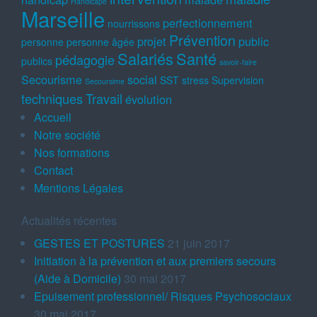
Handicapé
Marseille
perfectionnement
nourrissons
Prévention
projet
public
personne
personne âgée
Salariés
Santé
pédagogie
publics
savoir-faire
Secourisme
social
SST
stress
Supervision
Secoursime
techniques
Travail
évolution
Accueil
Notre société
Nos formations
Contact
Mentions Légales
Actualités récentes
GESTES ET POSTURES
21 juin 2017
Initiation à la prévention et aux premiers secours
(Aide à Domicile)
30 mai 2017
Epuisement professionnel/ Risques Psychosociaux
30 mai 2017