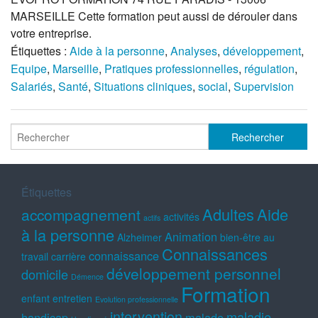
MARSEILLE Cette formation peut aussi de dérouler dans
votre entreprise.
Étiquettes :
Aide à la personne
,
Analyses
,
développement
,
Equipe
,
Marseille
,
Pratiques professionnelles
,
régulation
,
Salariés
,
Santé
,
Situations cliniques
,
social
,
Supervision
Étiquettes
Adultes
Aide
accompagnement
activités
actifs
à la personne
Animation
Alzheimer
bien-être au
Connaissances
connaissance
travail
carrière
développement personnel
domicile
Démence
Formation
enfant
entretien
Evolution professionnelle
intervention
maladie
handicap
malade