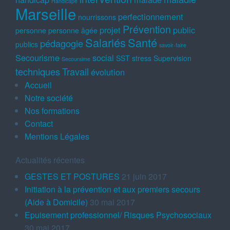
Handicapé
Marseille
perfectionnement
nourrissons
Prévention
projet
public
personne
personne âgée
Salariés
Santé
pédagogie
publics
savoir-faire
Secourisme
social
SST
stress
Supervision
Secoursime
techniques
Travail
évolution
Accueil
Notre société
Nos formations
Contact
Mentions Légales
Actualités récentes
GESTES ET POSTURES
21 juin 2017
Initiation à la prévention et aux premiers secours
(Aide à Domicile)
30 mai 2017
Epuisement professionnel/ Risques Psychosociaux
30 mai 2017