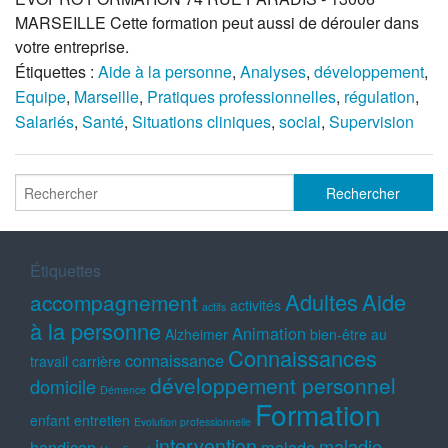
MARSEILLE Cette formation peut aussi de dérouler dans
votre entreprise.
Étiquettes :
Aide à la personne
,
Analyses
,
développement
,
Equipe
,
Marseille
,
Pratiques professionnelles
,
régulation
,
Salariés
,
Santé
,
Situations cliniques
,
social
,
Supervision
Étiquettes
Adultes
Aide
accompagnement
activités
actifs
à la personne
Animation
Alzheimer
bien-être au
Connaissances
connaissance
travail
carrière
développement personnel
domicile
Démence
Formation
enfant
entretien
Evolution professionnelle
intervention
maladie
handicap
malade