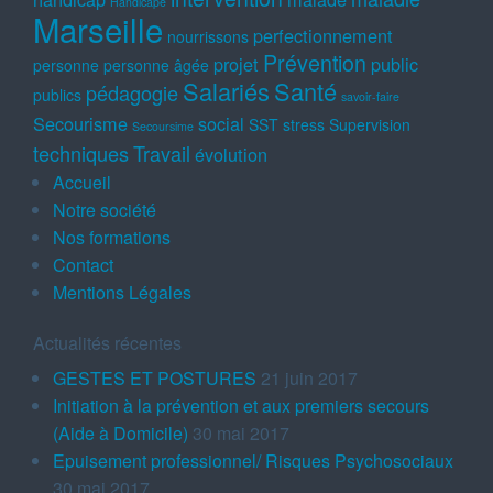
Handicapé
Marseille
perfectionnement
nourrissons
Prévention
projet
public
personne
personne âgée
Salariés
Santé
pédagogie
publics
savoir-faire
Secourisme
social
SST
stress
Supervision
Secoursime
techniques
Travail
évolution
Accueil
Notre société
Nos formations
Contact
Mentions Légales
Actualités récentes
GESTES ET POSTURES
21 juin 2017
Initiation à la prévention et aux premiers secours
(Aide à Domicile)
30 mai 2017
Epuisement professionnel/ Risques Psychosociaux
30 mai 2017