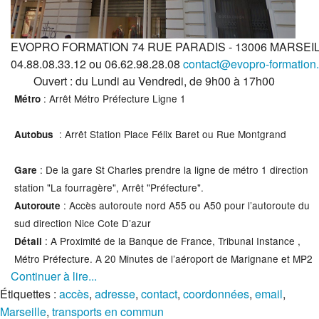
EVOPRO FORMATION 74 RUE PARADIS - 13006 MARSEI
04.88.08.33.12 ou 06.62.98.28.08
contact@evopro-formation
Ouvert : du Lundi au Vendredi, de 9h00 à 17h00
: Arrêt Métro Préfecture Ligne 1
Métro
: Arrêt Station Place Félix Baret ou Rue Montgrand
Autobus
: De la gare St Charles prendre la ligne de métro 1 direction
Gare
station "La fourragère", Arrêt "Préfecture".
: Accès autoroute nord A55 ou A50 pour l’autoroute du
Autoroute
sud direction Nice Cote D’azur
: A Proximité de la Banque de France, Tribunal Instance ,
Détail
Métro Préfecture. A 20 Minutes de l’aéroport de Marignane et MP2
Continuer à lire...
Étiquettes :
accès
,
adresse
,
contact
,
coordonnées
,
email
,
Marseille
,
transports en commun