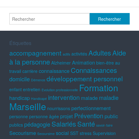
Étiquettes
Adultes
Aide
accompagnement
activités
actifs
à la personne
Animation
Alzheimer
bien-être au
Connaissances
connaissance
travail
carrière
développement personnel
domicile
Démence
Formation
enfant
entretien
Evolution professionnelle
intervention
maladie
handicap
malade
Handicapé
Marseille
perfectionnement
nourrissons
Prévention
projet
public
personne
personne âgée
Salariés
Santé
pédagogie
publics
savoir-faire
Secourisme
social
SST
stress
Supervision
Secoursime